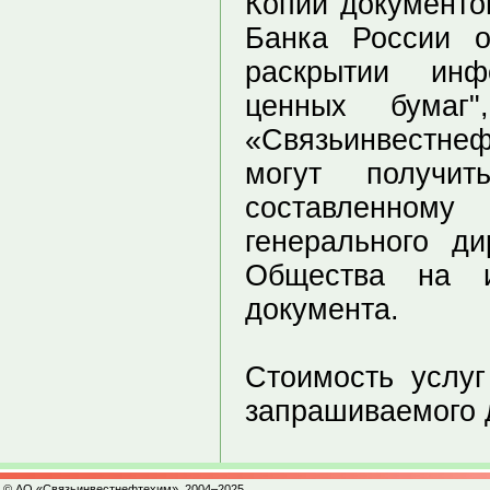
Копии документо
Банка России 
раскрытии инф
ценных бумаг
«Связьинвестнеф
могут получи
составленном
генерального д
Общества на и
документа.
Стоимость услуг
запрашиваемого д
© АО «Связьинвестнефтехим», 2004–2025